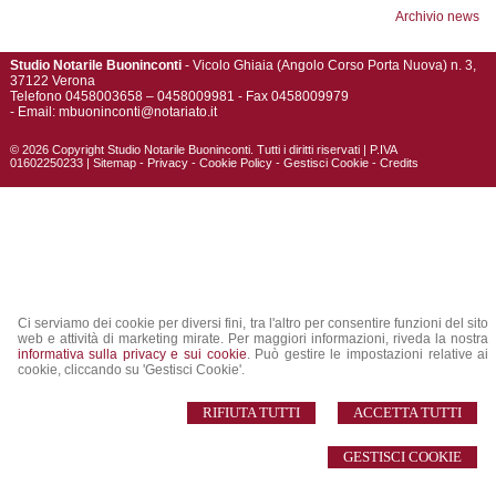
Archivio news
Studio Notarile Buoninconti
- Vicolo Ghiaia (Angolo Corso Porta Nuova) n. 3,
37122 Verona
Telefono 0458003658 – 0458009981 - Fax 0458009979
- Email:
mbuoninconti@notariato.it
© 2026 Copyright Studio Notarile Buoninconti. Tutti i diritti riservati | P.IVA
01602250233 |
Sitemap
-
Privacy
-
Cookie Policy
-
Gestisci Cookie
-
Credits
Ci serviamo dei cookie per diversi fini, tra l'altro per consentire funzioni del sito
web e attività di marketing mirate. Per maggiori informazioni, riveda la nostra
informativa sulla privacy e sui cookie
. Può gestire le impostazioni relative ai
cookie, cliccando su 'Gestisci Cookie'.
RIFIUTA TUTTI
ACCETTA TUTTI
GESTISCI COOKIE