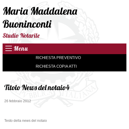
Maria Maddalena
Buoninconti
Studio Notarile
Menu
RICHIESTA PREVENTIVO
RICHIESTA COPIA ATTI
Titolo News del notaio4
26 febbraio 2012
Testo della news del notaio