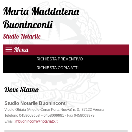
Maria Maddalena
Buoninconti
Studio Notarile
Menu
RICHIESTA PREVENTIVO
RICHIESTA COPIA ATTI
Dove Siamo
Studio Notarile Buoninconti
Vicolo Ghiaia (Angolo Corso Porta Nuova) n. 3, 37122 Verona
Telefono 0458003658 – 0458009981 - Fax 0458009979
Email:
mbuoninconti@notariato.it