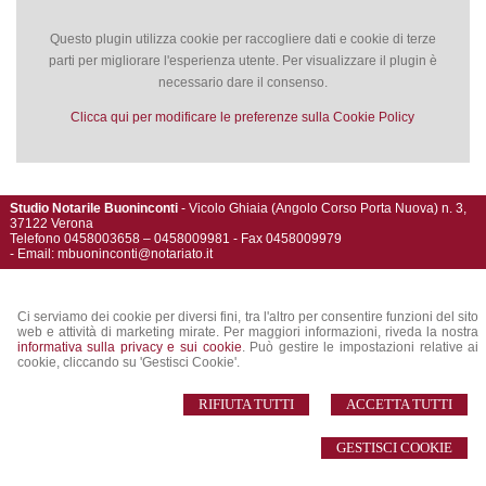
Questo plugin utilizza cookie per raccogliere dati e cookie di terze
parti per migliorare l'esperienza utente. Per visualizzare il plugin è
necessario dare il consenso.
Clicca qui per modificare le preferenze sulla Cookie Policy
Studio Notarile Buoninconti
- Vicolo Ghiaia (Angolo Corso Porta Nuova) n. 3,
37122 Verona
Telefono 0458003658 – 0458009981 - Fax 0458009979
- Email:
mbuoninconti@notariato.it
© 2026 Copyright Studio Notarile Buoninconti. Tutti i diritti riservati | P.IVA
01602250233 |
Sitemap
-
Privacy
-
Cookie Policy
-
Gestisci Cookie
-
Credits
Ci serviamo dei cookie per diversi fini, tra l'altro per consentire funzioni del sito
web e attività di marketing mirate. Per maggiori informazioni, riveda la nostra
informativa sulla privacy e sui cookie
. Può gestire le impostazioni relative ai
cookie, cliccando su 'Gestisci Cookie'.
RIFIUTA TUTTI
ACCETTA TUTTI
GESTISCI COOKIE